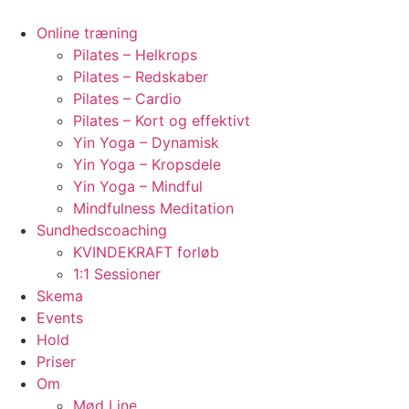
Videre
til
Online træning
indhold
Pilates – Helkrops
Pilates – Redskaber
Pilates – Cardio
Pilates – Kort og effektivt
Yin Yoga – Dynamisk
Yin Yoga – Kropsdele
Yin Yoga – Mindful
Mindfulness Meditation
Sundhedscoaching
KVINDEKRAFT forløb
1:1 Sessioner
Skema
Events
Hold
Priser
Om
Mød Line